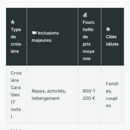
💰
⛵
Fourc
Type
hette
🎯
🍽️ Inclusions
de
de
Cible
majeures
crois
prix
idéale
ière
moye
nne
Crois
ière
Famill
Cara
Repas, activités,
600-1
es,
ïbes
hébergement
200 €
coupl
(7
es
nuits
)