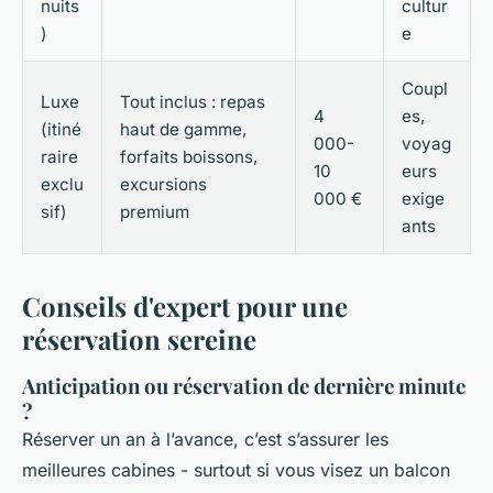
nuits
cultur
)
e
Coupl
Luxe
Tout inclus : repas
4
es,
(itiné
haut de gamme,
000-
voyag
raire
forfaits boissons,
10
eurs
exclu
excursions
000 €
exige
sif)
premium
ants
Conseils d'expert pour une
réservation sereine
Anticipation ou réservation de dernière minute
?
Réserver un an à l’avance, c’est s’assurer les
meilleures cabines - surtout si vous visez un balcon