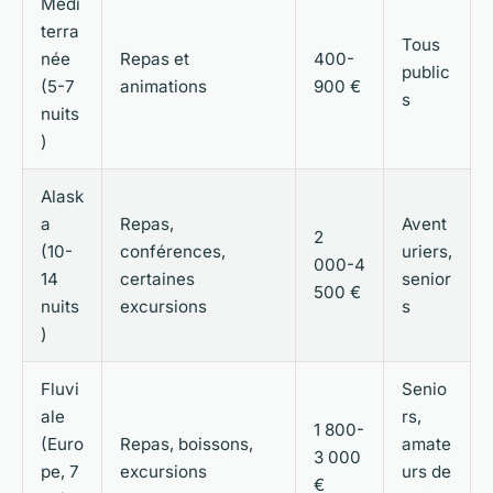
Médi
terra
Tous
née
Repas et
400-
public
(5-7
animations
900 €
s
nuits
)
Alask
a
Repas,
Avent
2
(10-
conférences,
uriers,
000-4
14
certaines
senior
500 €
nuits
excursions
s
)
Fluvi
Senio
ale
rs,
1 800-
(Euro
Repas, boissons,
amate
3 000
pe, 7
excursions
urs de
€