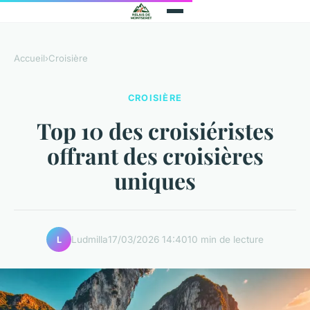
Accueil
›
Croisière
CROISIÈRE
Top 10 des croisiéristes
offrant des croisières
uniques
Ludmilla
17/03/2026 14:40
10 min de lecture
L