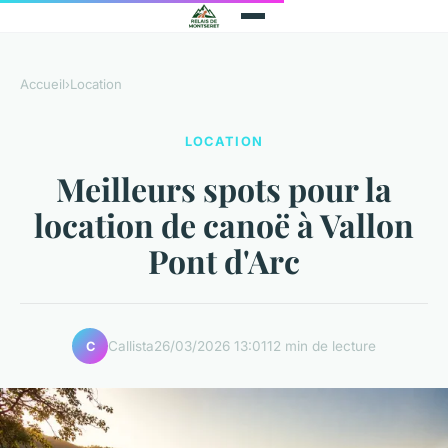
Accueil
›
Location
LOCATION
Meilleurs spots pour la
location de canoë à Vallon
Pont d'Arc
Callista
26/03/2026 13:01
12 min de lecture
C