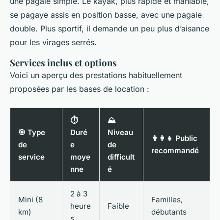
une pagaie simple. Le kayak, plus rapide et maniable,
se pagaye assis en position basse, avec une pagaie
double. Plus sportif, il demande un peu plus d’aisance
pour les virages serrés.
Services inclus et options
Voici un aperçu des prestations habituellement
proposées par les bases de location :
⏱️
⛰️
🎯 Type
Duré
Niveau
👨‍👩‍👧 Public
de
e
de
recommandé
service
moye
difficult
nne
é
2 à 3
Mini (8
Familles,
heure
Faible
km)
débutants
s